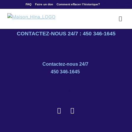
Stats Types :
Firefox
FAQ
Faire un don
Comment effacer l’historique?
Quitter rapidement
SOS violence conjugale : 1 800 363-9010
Urgence : 911
CONTACTEZ-NOUS 24/7 : 450 346-1645
Contactez-nous 24/7
450 346-1645
Faire un don